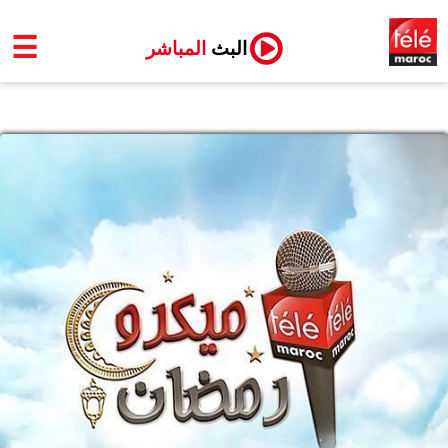
☰
البث
المباشر