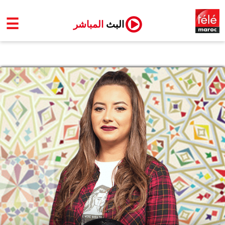
☰
البث
المباشر