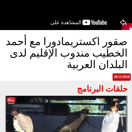
الح
مح
©
roc
021
صقور اكستريمادورا مع أحمد
الخطيب مندوب الإقليم لدى
البلدان العربية
28/11/2018
حلقات البرنامج