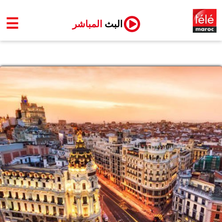
☰
البث
المباشر